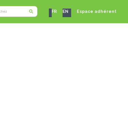
FR
EN
Espace adhérent
Lieu :
Début :
Fin :