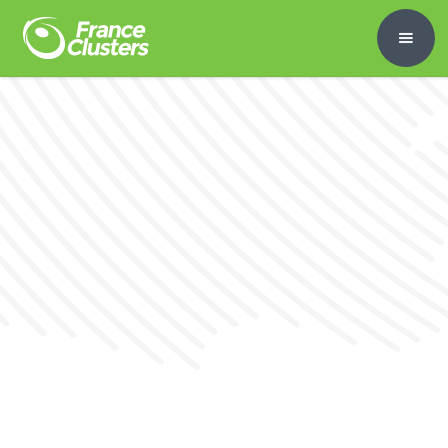
Comment structurer, animer, développer
votre réseau d’entreprises et vos filières