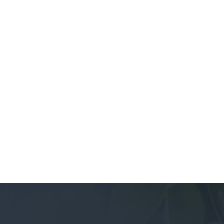
Lieu :
Début :
Fin :